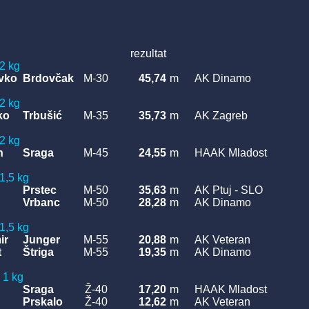
rezultat
2 kg
vko
Brdovčak
M-30
45,74
-
m
AK Dinamo
2 kg
ko
Trbušić
M-35
35,73
-
m
AK Zagreb
2 kg
n
Sraga
M-45
24,55
-
m
HAAK Mladost
1,5 kg
Prstec
M-50
35,63
-
m
AK Ptuj - SLO
Vrbanc
M-50
28,28
-
m
AK Dinamo
1,5 kg
ir
Junger
M-55
20,88
-
m
AK Veteran
t
Štriga
M-55
19,35
-
m
AK Dinamo
- 1 kg
Sraga
Ž-40
17,20
-
m
HAAK Mladost
Prskalo
Ž-40
12,62
-
m
AK Veteran