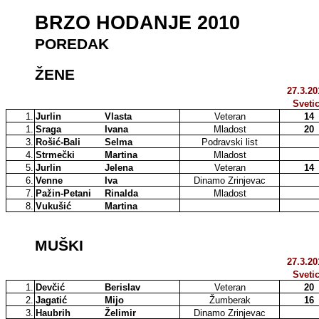
BRZO HODANJE 2010
POREDAK
ŽENE
27.3.20
Sveti
1.
Jurlin
Vlasta
Veteran
14
1.
Sraga
Ivana
Mladost
20
3.
Rošić-Bali
Selma
Podravski list
4.
Strmečki
Martina
Mladost
5.
Jurlin
Jelena
Veteran
14
6.
Venne
Iva
Dinamo Zrinjevac
7.
Pažin-Petani
Rinalda
Mladost
8.
Vukušić
Martina
MUŠKI
27.3.20
Sveti
1.
Devčić
Berislav
Veteran
20
2.
Jagatić
Mijo
Žumberak
16
3.
Haubrih
Želimir
Dinamo Zrinjevac