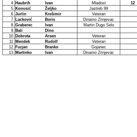
4.
Haubrih
Ivan
Mladost
12
5.
Konosić
Željko
Jastreb 99
6.
Jurlin
Krešimir
Veteran
7.
Lacković
Boris
Dinamo Zrinjevac
8.
Graberec
Ivan
Martin Dugo Selo
9.
Bali
Dino
10.
Dobrota
Arsen
Veteran
11.
Mendek
Rudolf
Veteran
12.
Furjan
Branko
Gojanec
13.
Martinko
Ivan
Dinamo Zrinjevac