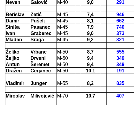
Neven
Galović
M-40
9,0
291
Berislav
Zetić
M-45
7,4
946
Damir
Pušelj
M-45
8,1
662
Siniša
Pasanec
M-45
7,9
740
Ivan
Graberec
M-45
9,0
373
Mladen
Sraga
M-45
9,2
321
Željko
Vrbanc
M-50
8,7
555
Željko
Drveni
M-50
9,4
349
Antun
Šeremet
M-50
9,4
349
Dražen
Cerjanec
M-50
10,1
191
Vladimir
Junger
M-55
8,2
835
Miroslav
Milivojević
M-70
10,7
407