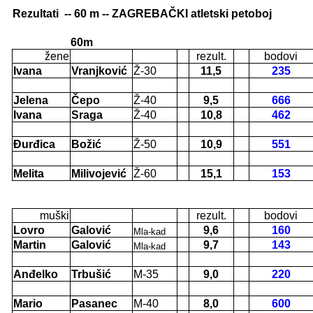
Rezultati
-- 60 m -- ZAGREBAČKI atletski petoboj
60m
žene
rezult.
bodovi
Ivana
Vranjković
Ž-30
11,5
235
Jelena
Čepo
Ž-40
9,5
666
Ivana
Sraga
Ž-40
10,8
462
Đurđica
Božić
Ž-50
10,9
551
Melita
Milivojević
Ž-60
15,1
153
muški
rezult.
bodovi
Lovro
Galović
9,6
160
Mla-kad
Martin
Galović
9,7
143
Mla-kad
Anđelko
Trbušić
M-35
9,0
220
Mario
Pasanec
M-40
8,0
600