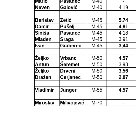
Mario
Pasanec
M-40
-
Neven
Galović
M-40
4,19
Berislav
Zetić
M-45
5,74
Damir
Pušelj
M-45
4,81
Siniša
Pasanec
M-45
4,18
Mladen
Sraga
M-45
3,91
Ivan
Graberec
M-45
3,44
Željko
Vrbanc
M-50
4,57
Antun
Šeremet
M-50
3,93
Željko
Drveni
M-50
3,56
Dražen
Cerjanec
M-50
2,87
Vladimir
Junger
M-55
4,57
Miroslav
Milivojević
M-70
-