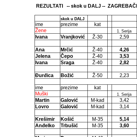
REZULTATI
-- skok u DALJ --
ZAGREBAČKI 
skok u DALJ
ime
prezime
kat
Žene
1. Serija
Ivana
Vranjković
Ž-30
2,59
Ana
Mrčić
Ž-40
4,26
Jelena
Čepo
Ž-40
3,53
Ivana
Sraga
Ž-40
2,82
Đurđica
Božić
Ž-50
2,23
ime
prezime
kat
Muški
1. Serija
Martin
Galović
M-kad
3,42
Lovro
Galović
M-kad
3,14
Krešimir
Košić
M-35
5,14
Anđelko
Trbušić
M-35
3,60