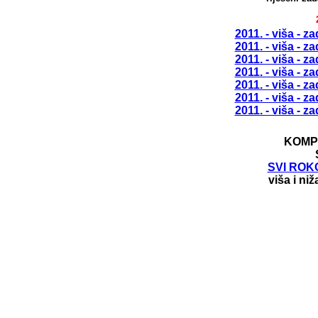
2011. - viša - za
2011. - viša - za
2011. - viša - za
2011. - viša - za
2011. - viša - za
2011. - viša - za
2011. - viša - za
KOMP
SVI ROKO
viša i ni