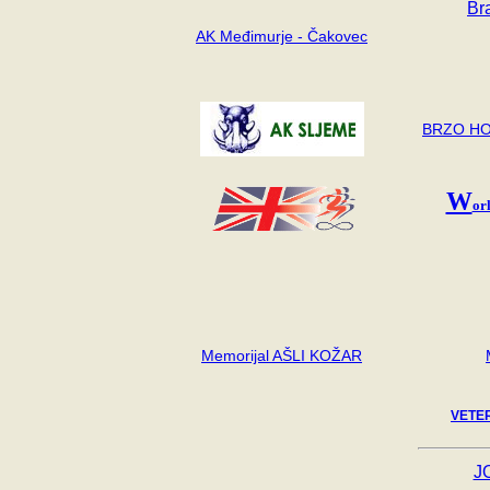
Br
AK Međimurje - Čakovec
BRZO HO
-
-
W
or
-
-
-
Memorijal AŠLI KOŽAR
VETE
J