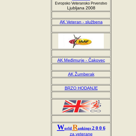
Evropsko Veteransko Prvenstvo
Ljubljana 2008
AK Veteran - službena
AK Međimurje - Čakovec
AK Žumberak
-
BRZO HODANJE
W
R
2 0 0 6
orld
ankings
za veterane