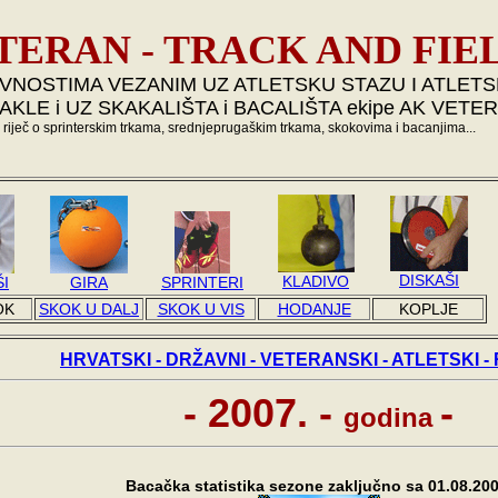
TERAN - TRACK AND FIE
IVNOSTIMA VEZANIM UZ ATLETSKU STAZU I ATLET
AKLE i UZ SKAKALIŠTA i BACALIŠTA ekipe AK VETE
i riječ o sprinterskim trkama, srednjeprugaškim trkama, skokovima i bacanjima...
DISKAŠI
KLADIVO
I
GIRA
SPRINTERI
OK
SKOK U DALJ
SKOK U VIS
HODANJE
KOPLJE
HRVATSKI - DRŽAVNI - VETERANSKI - ATLETSKI -
- 2007. -
-
godina
Bacačka statistika sezone zaključno sa 01.08.200