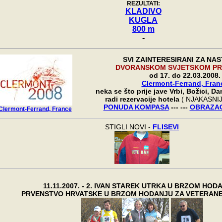
REZULTATI:
KLADIVO
KUGLA
800 m
-
SVI ZAINTERESIRANI ZA NA
DVORANSKOM SVJETSKOM PR
od 17. do 22.03.2008.
Clermont-Ferrand, Fran
neka se što prije jave Vrbi, Božici, D
radi rezervacije hotela
( NJAKASNIJ
PONUDA KOMPASA
--- ---
OBRAZAC
Clermont-Ferrand, France
STIGLI NOVI -
FLISEVI
11.11.2007.
- 2. IVAN STAREK UTRKA U BRZOM HOD
PRVENSTVO HRVATSKE
U BRZOM HODANJU
ZA VETERANE