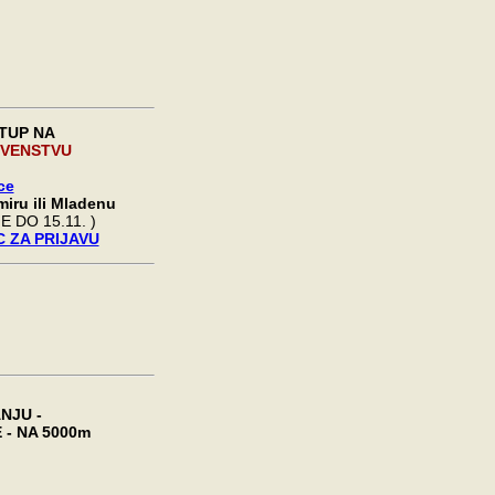
STUP NA
VENSTVU
ce
amiru ili Mladenu
E DO 15.11. )
 ZA PRIJAVU
ANJU
-
 -
NA 5000m