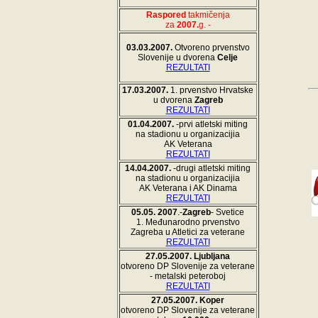
Raspored
takmičenja
za
2007.
g.
-
03.03.2007.
Otvoreno prvenstvo
Slovenije u dvorena
Celje
REZULTATI
17.03.2007.
1. prvenstvo Hrvatske
u dvorena
Zagreb
REZULTATI
01.04.2007.
-prvi atletski miting
na stadionu u organizacijia
AK Veterana
REZULTATI
14.04.2007.
-drugi atletski miting
na stadionu u organizacijia
AK Veterana i AK Dinama
REZULTATI
05.05. 2007
.-
Zagreb
- Svetice
1. Međunarodno prvenstvo
Zagreba u Atletici za veterane
REZULTATI
27.05.2007.
Ljubljana
otvoreno DP Slovenije za veterane
- metalski peteroboj
REZULTATI
27.05.2007.
Koper
otvoreno DP Slovenije za veterane