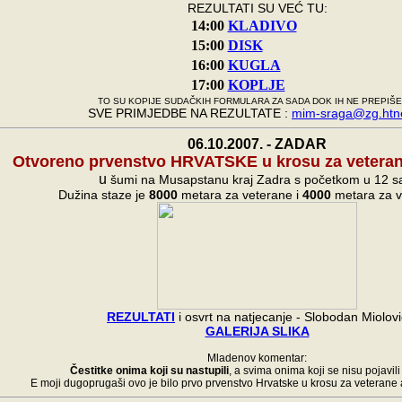
REZULTATI SU VEĆ TU:
14:00
KLADIVO
15:00
DISK
16:00
KUGLA
17:00
KOPLJE
TO SU KOPIJE SUDAČKIH FORMULARA ZA SADA DOK IH NE PREPIŠ
SVE PRIMJEDBE NA REZULTATE :
mim-sraga@zg.htne
06.10.2007. - ZADAR
Otvoreno prvenstvo HRVATSKE u krosu za veteran
u
šumi na Musapstanu kraj Zadra s početkom u 12 sa
Dužina staze je
8000
metara za veterane i
4000
metara za v
REZULTATI
i osvrt na natjecanje - Slobodan Miolovi
GALERIJA SLIKA
Mladenov komentar:
Čestitke onima koji su nastupili
, a svima onima koji se nisu pojavili
E moji dugoprugaši ovo je bilo prvo prvenstvo Hrvatske u krosu za veterane a 