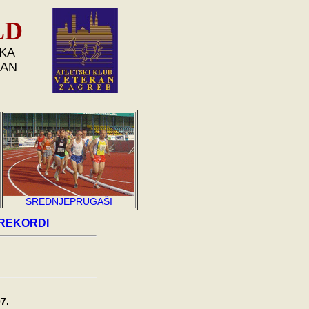
LD
SKA
RAN
SREDNJEPRUGAŠI
 REKORDI
7.