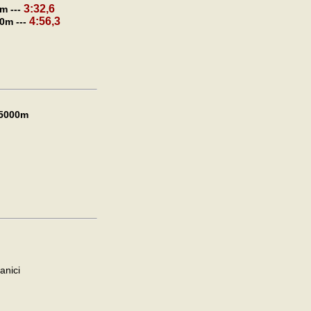
3:32,6
 ---
4:56,3
0m ---
5000m
anici