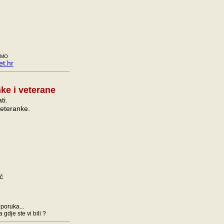
EMO
t.hr
ke i veterane
ti.
eteranke.
ć
 poruka...
gdje ste vi bili ?