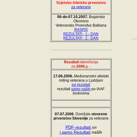
Svjetsko Atletsko prvenstvo
za veterane
06-do-07.10.2007.
Bugarska
Otvoreno
Veteransko Prvenstvo Balkana
RASPIS
REZULTATI - 1.- DAN
REZULTATI - 2.- DAN
Rezultati
takmičenja
za
2006.
g.
-
17.06.2006.
Međunarodni atletski
miting veterana u Ljubljani
svi rezultati
rezultati
samo naših
po IAAF
bodovima
07.07.2006
. Domžale
otvoreno
prvenstvo Slovenije
za veterane
PDF-rezultati
svi
i samo Rezultati
naših