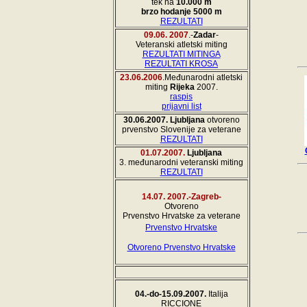
tek na
10.000 m
brzo hodanje
5000 m
REZULTATI
09.06. 2007
.-
Zadar
-
Veteranski atletski miting
REZULTATI MITINGA
REZULTATI KROSA
23.06.2006
.Međunarodni atletski
miting
Rijeka
2007.
raspis
prijavni list
30.06.2007
.
Ljubljana
otvoreno
prvenstvo Slovenije za veterane
REZULTATI
01.07.2007.
Ljubljana
3. međunarodni veteranski miting
REZULTATI
14.07. 2007.-Zagreb-
Otvoreno
Prvenstvo Hrvatske za veterane
Prvenstvo Hrvatske
-
Otvoreno Prvenstvo Hrvatske
04.-do-15.09.2007.
Italija
RICCIONE