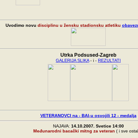
Uvodimo novu
disciplinu u žensku stadionsku atletiku
obavez
Utrka Podsused-Zagreb
GALERIJA SLIKA
- i -
REZULTATI
VETERANOVCI na - BAI-u osvojili 12 - medalja
NAJAVA:
14.10.2007. Svetice 14:00
Međunarodni bacački mitng za veteran
( i sve osta