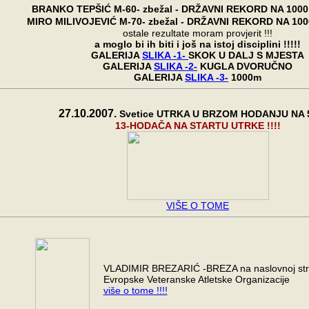
BRANKO TEPŠIĆ M-60- zbežal - DRŽAVNI REKORD NA 1000m
MIRO MILIVOJEVIĆ
M-70- zbežal -
DRŽAVNI REKORD NA
100
ostale rezultate moram provjerit !!!
a moglo bi ih biti i još na istoj disciplini !!!!!
GALERIJA
SLIKA -1-
SKOK U DALJ S MJESTA
GALERIJA
SLIKA -2-
KUGLA DVORUČNO
GALERIJA
SLIKA -3-
1000m
27.10.2007.
Svetice UTRKA U BRZOM HODANJU NA 
13-HODAČA NA STARTU UTRKE !!!!
VIŠE O TOME
VLADIMIR BREZARIĆ -BREZA na naslovnoj str
Evropske Veteranske Atletske Organizacije
više o tome !!!!