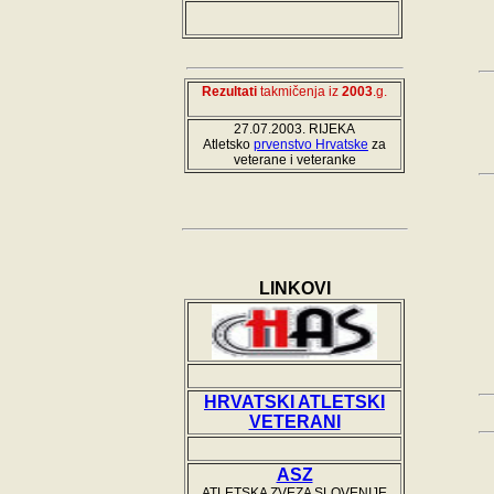
Rezultati
takmičenja iz
2003
.g.
-
27.07.2003. RIJEKA
Atletsko
prvenstvo Hrvatske
za
veterane i veteranke
LINKOVI
HRVATSKI ATLETSKI
VETERANI
ASZ
ATLETSKA ZVEZA SLOVENIJE