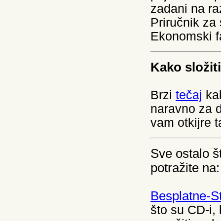
zadani na r
Priručnik za
Ekonomski fa
Kako složi
Brzi
tečaj
kak
naravno za d
vam otkijre t
Sve ostalo 
potražite na:
Besplatne-S
što su CD-i, 