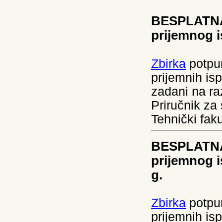
BESPLATNA 
prijemnog i
Zbirka
potpun
prijemnih isp
zadani na r
Priručnik za
Tehnički fak
BESPLATNA 
prijemnog 
g.
Zbirka
potpun
prijemnih is