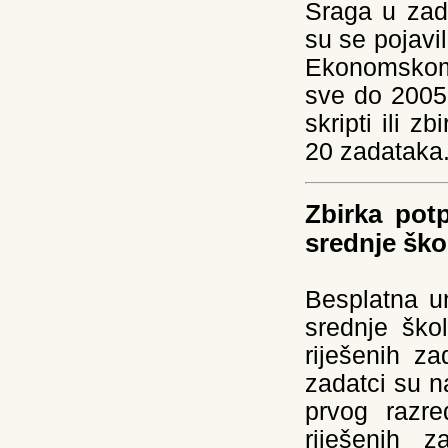
Sraga u zadn
su se pojavil
Ekonomskom 
sve do 2005
skripti ili z
20 zadataka
Zbirka potp
srednje ško
Besplatna u
srednje ško
riješenih z
zadatci su n
prvog razre
riješenih 