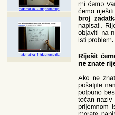
mi ćemo Vam
matematika -2- trigonometrija
ćemo riješit
broj zadatk
napisati. R
objaviti na
isti problem.
Riješit ćem
matematika -3- trigonometrija
ne znate rije
Ako ne znate
pošaljite n
potpuno besp
točan naziv 
prijemnom is
morate napis