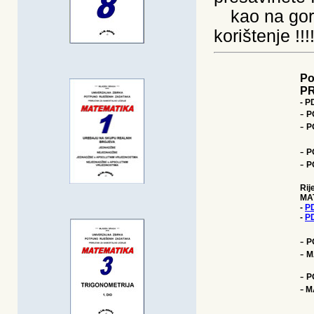
---
kao na gor
korištenje !!!!
Po
PR
- P
-
P
-
P
-
P
-
P
Rij
MAT
-
PD
-
PD
-
P
-
M
-
P
-
MA