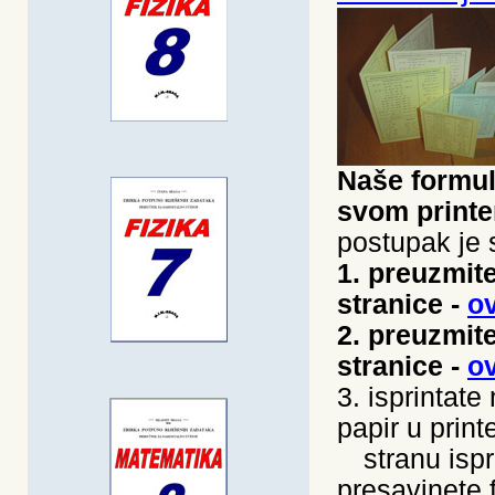
Naše formul
svom printe
postupak je s
1. preuzmite
stranice -
o
2. preuzmite
stranice -
o
3. isprintate
papir u print
---
stranu isp
presavinete 