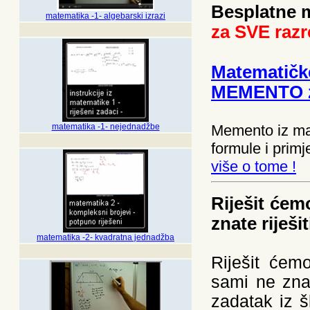
Besplatne 
matematika -1- algebarski izrazi
za SVE razr
-
Matematičke
MEMENTO za
-
matematika -1- nejednadžbe
Memento iz mat
formule i primj
više o tome !
Riješit ćem
znate riješit
matematika -2- kvadratna jednadžba
Riješit ćem
sami ne znat
zadatak iz š